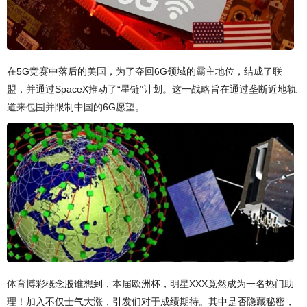
在5G竞赛中落后的美国，为了夺回6G领域的霸主地位，结成了联
盟，并通过SpaceX推动了“星链”计划。这一战略旨在通过垄断近地轨
道来包围并限制中国的6G愿望。
体育博彩概念股谁想到，本届欧洲杯，明星XXX竟然成为一名热门助
理！加入不仅士气大涨，引发们对于成绩期待。其中是否隐藏秘密，