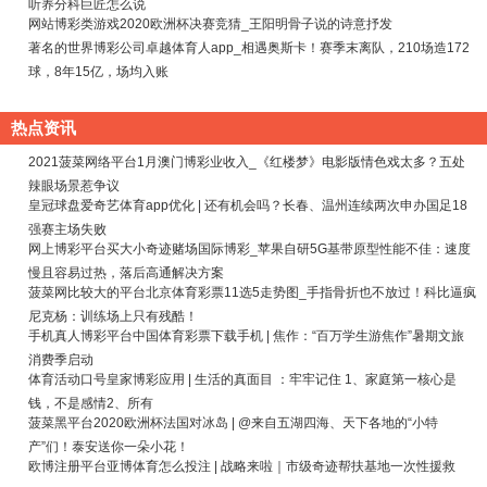
听养分科巨匠怎么说
网站博彩类游戏2020欧洲杯决赛竞猜_王阳明骨子说的诗意抒发
著名的世界博彩公司卓越体育人app_相遇奥斯卡！赛季末离队，210场造172
球，8年15亿，场均入账
热点资讯
2021菠菜网络平台1月澳门博彩业收入_《红楼梦》电影版情色戏太多？五处
辣眼场景惹争议
皇冠球盘爱奇艺体育app优化 | 还有机会吗？长春、温州连续两次申办国足18
强赛主场失败
网上博彩平台买大小奇迹赌场国际博彩_苹果自研5G基带原型性能不佳：速度
慢且容易过热，落后高通解决方案
菠菜网比较大的平台北京体育彩票11选5走势图_手指骨折也不放过！科比逼疯
尼克杨：训练场上只有残酷！
手机真人博彩平台中国体育彩票下载手机 | 焦作：“百万学生游焦作”暑期文旅
消费季启动
体育活动口号皇家博彩应用 | 生活的真面目 ：牢牢记住 1、家庭第一核心是
钱，不是感情2、所有
菠菜黑平台2020欧洲杯法国对冰岛 | @来自五湖四海、天下各地的“小特
产”们！泰安送你一朵小花！
欧博注册平台亚博体育怎么投注 | 战略来啦｜市级奇迹帮扶基地一次性援救