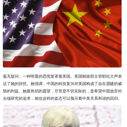
毫无疑问，一种明显的恐慌笼罩着美国。美国财政部主管耶伦大声表
达了她的担忧。她强调，中国的科技复兴对美国构成了迫在眉睫的威
胁的利益。她最热切的愿望，尽管是不切实际的，是希望中国放弃对
尖端研究的追求，相信这样的姿态可以预示着中美关系和谐的回归。