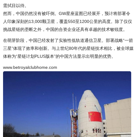
需拭目以待。
然而，中国仍然没有被吓倒。GW星座蓝图已经展开，预计将部署令
人印象深刻的13,000颗卫星，覆盖550至1200公里的高度。除了仅仅
挑战星链的垄断之外，中国的合资企业还具有卓越的技术敏锐度。
在萌芽阶段，中国已经发射了实验性低轨道通信卫星。部署战略“一箭
三星”体现了效率和创新。与上世纪80年代的星链技术相比，被全球媒
体称为“星链计划PLUS版本”的中国方法显示出明显的优势。
www.betroyalclubhome.com