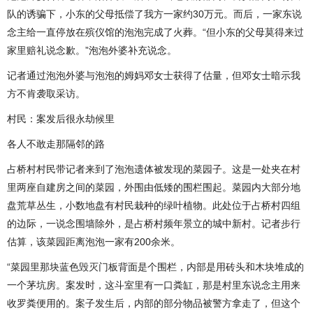
队的诱骗下，小东的父母抵偿了我方一家约30万元。而后，一家东说
念主给一直停放在殡仪馆的泡泡完成了火葬。“但小东的父母莫得来过
家里赔礼说念歉。”泡泡外婆补充说念。
记者通过泡泡外婆与泡泡的姆妈邓女士获得了估量，但邓女士暗示我
方不肯袭取采访。
村民：案发后很永劫候里
各人不敢走那隔邻的路
占桥村村民带记者来到了泡泡遗体被发现的菜园子。这是一处夹在村
里两座自建房之间的菜园，外围由低矮的围栏围起。菜园内大部分地
盘荒草丛生，小数地盘有村民栽种的绿叶植物。此处位于占桥村四组
的边际，一说念围墙除外，是占桥村频年景立的城中新村。记者步行
估算，该菜园距离泡泡一家有200余米。
“菜园里那块蓝色毁灭门板背面是个围栏，内部是用砖头和木块堆成的
一个茅坑房。案发时，这斗室里有一口粪缸，那是村里东说念主用来
收罗粪便用的。案子发生后，内部的部分物品被警方拿走了，但这个