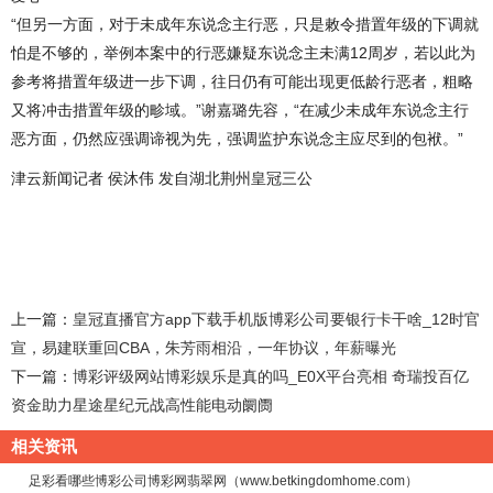
“但另一方面，对于未成年东说念主行恶，只是敕令措置年级的下调就
怕是不够的，举例本案中的行恶嫌疑东说念主未满12周岁，若以此为
参考将措置年级进一步下调，往日仍有可能出现更低龄行恶者，粗略
又将冲击措置年级的畛域。”谢嘉璐先容，“在减少未成年东说念主行
恶方面，仍然应强调谛视为先，强调监护东说念主应尽到的包袱。”
津云新闻记者 侯沐伟 发自湖北荆州皇冠三公
上一篇：
皇冠直播官方app下载手机版博彩公司要银行卡干啥_12时官
宣，易建联重回CBA，朱芳雨相沿，一年协议，年薪曝光
下一篇：
博彩评级网站博彩娱乐是真的吗_E0X平台亮相 奇瑞投百亿
资金助力星途星纪元战高性能电动阛阓
相关资讯
足彩看哪些博彩公司博彩网翡翠网（www.betkingdomhome.com）