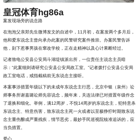
皇冠体育hg86a
案发现场旁的说念路
在泡泡父亲郑先生微博发文的自述中，11月初，在案发两个多月后，
他和爱东说念主曾向承办此案的民警研究案件推崇。办案民警告诉
他，刻下惹事男孩在窜改学校，正在走精神以及心计果断经过。
记者致电公安县公安局斗湖堤镇派出所，一位责任主说念主员暗
示：“此案细则请研究公安县公安局政工室。”记者拨打公安县公安局
政工室电话，戒指截稿前无东说念主接听。
本案事涉措置年级以下的未成年东说念主行恶，北京中银（泉州）讼
师事务所谢嘉璐讼师先容说念，频年来，关连法律已对措置年级作念
了退换和细化。举例，满12周岁，不悦14周岁的东说念主，犯特意杀
东说念主、特意伤害，致东说念主死一火或者以至极狰狞时期致东说
念主重伤酿成严重残疾，情节恶劣，最妙手民巡视院核准追诉的，应
当负措置。
爱心