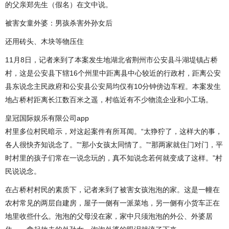
的父亲郑先生（假名）在文中说。
被害女童外婆：男孩杀害外孙女后
还用砖头、木块等物压住
11月8日，记者来到了本案发生地湖北省荆州市公安县斗湖堤镇占桥
村，这是公安县下辖16个州里中距离县中心较近的行政村，距离公安
县东说念主民政府和公安县公安局均仅有10分钟傍边车程。本案发生
地占桥村距离长江数百米之遥，村临近有不少物流企业和小工场。
皇冠国际娱乐有限公司app
村里多位村民暗示，对这起案件有所耳闻。“太狰狞了，这样大的事，
各人很快齐知说念了。”“那小女孩太同情了。”“那两家就住门对门，平
时村里的孩子们常在一说念玩的，真不知说念若何就变成了这样。”村
民说说念。
在占桥村村民的素质下，记者来到了被害女孩泡泡的家。这是一幢在
农村常见的两层自建房，屋子一侧有一派菜地，另一侧有小货车正在
地里收些什么。泡泡的父母没在家，家中只须泡泡的外公、外婆居