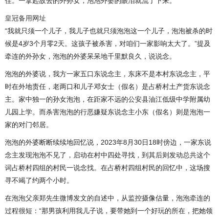
住。一拿起故去的外孙女，泡泡外婆的眼泪就流了下来。
皇冠备用网址
“我就只须一个儿子，我儿子也就只须泡泡这一个儿子，泡泡被杀的时
候是4岁3个月零2天。这孩子被杀害，对咱们一家影响太大了。”提及
牵连的外孙女，泡泡的外婆呆呆地千里默良久，说说念。
泡泡的外婆说，我方一家五口东说念主，东床不是本村东说念主，平
时在外地责任，老两口和儿子邓女士（假名）是占桥村土产货东说念
主。家中独一的孙女泡泡，在距家不远的公安县油江低级中学附属幼
儿园上学。而杀害泡泡的行恶嫌疑东说念主小东（假名）则是泡泡一
家的对门邻居。
泡泡的外婆断断续续地回忆说，2023年8月30日18时傍边，一家东说
念主发现泡泡不见了，启动在村中四处寻找，到其后则发动总共这个
词占桥村四组的村民一说念找。在占桥村四组村民的回忆中，这场搜
寻不竭了约两个小时。
在泡泡父亲郑先生微博发文的自述中，从监控摄像估量，泡泡牵连的
过程很短：“那男孩利用我儿子说，要带她到一个好玩的所在，把她领