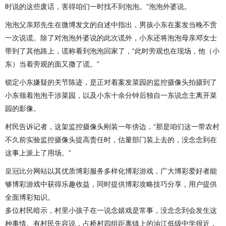
时说的这些废话，害得咱们一时找不到泡泡。”泡泡外婆说。
泡泡父亲郑先生在微博发文的自述中指出，男孩小东在案发当晚不啻
一次说谎。除了对泡泡外婆说的此次谎外，小东还将泡泡母亲邓女士
带到了其他路上，谎称看到泡泡回家了，“此时旁观也在现场，他（小
东）当着旁观的面又撒了谎。”
锁定小东嫌疑的关节陈迹，是正对着案发菜园的监控摄像头拍摄到了
小东领着泡泡干涉菜园，以及小东十余分钟后独自一东说念主离开菜
园的影像。
村民告诉记者，这架监控摄像头刚装一年傍边，“那是咱们这一带农村
不久前实验监控摄像头提高责任时，估量部门装上去的，没念念到在
这事上派上了用场。”
皇冠比分
网站以其优质博彩服务多样化博彩游戏，广大博彩爱好者能
够博彩游戏中获得乐趣收益，同时提供博彩攻略技巧分享，用户提供
全面博彩知识。
多位村民暗示，村里小孩子在一说念嬉戏是常事，没念念到会发生这
种事情。有村民先容说，占桥村四组距离镇上的油江低级中学很近，