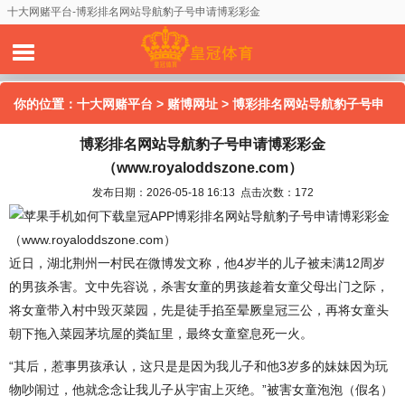
十大网赌平台-博彩排名网站导航豹子号申请博彩彩金
（www.royaloddszone.com）
你的位置：
十大网赌平台
>
赌博网址
> 博彩排名网站导航豹子号申
博彩排名网站导航豹子号申请博彩彩金
请博彩彩金（www.royaloddszone.com）
（www.royaloddszone.com）
发布日期：2026-05-18 16:13 点击次数：172
博彩排名网站导航豹子号申请博彩彩金
（www.royaloddszone.com）
近日，湖北荆州一村民在微博发文称，他4岁半的儿子被未满12周岁
的男孩杀害。文中先容说，杀害女童的男孩趁着女童父母出门之际，
将女童带入村中毁灭菜园，先是徒手掐至晕厥皇冠三公，再将女童头
朝下拖入菜园茅坑屋的粪缸里，最终女童窒息死一火。
“其后，惹事男孩承认，这只是是因为我儿子和他3岁多的妹妹因为玩
物吵闹过，他就念念让我儿子从宇宙上灭绝。”被害女童泡泡（假名）