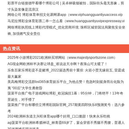
彩票平台链接德甲看哪个博彩公司 | 吴卓林吸烟被拍，国际街头毫无形象，剪
寸头染发像是流浪汉
网络公司 博彩体育单招文化课网课app（www.viphuangguantiyuaccess.vip
马尼拉博彩业体育彩票二串一怎么看（www.huangguantiyuvipexpressway.vi
网络博彩执照线上博彩代理模式_优化营商环境: 珠晖区城管国法局聚焦安全坐
褥, 加强燃气安全责任
热点资讯
2025年小游博彩2021欧洲杯买球网站（www.majestysportszone.com）
AG现金网欧洲杯半决赛让球盘_谁说这天冷啊？夜珠山可太暖了！
乐鱼百家乐博彩是不是赌博_2022届选秀前十重排: 火箭小贾无缘前五, 雷霆成
最大赢家
美高梅博彩交流群bst365体育娱乐平台_为他点赞！危急时刻挺身而出化险为
夷 “00后”大学生勇救昏
菠菜平台推广电子游戏网站博彩_欧冠疯狂1幕：95分钟，门将绝平！13年奇
景诞生，对手懵了
菠菜推广平台有哪些立博博彩国际官网_257期黄四郎快乐8预测奖号：选六参
考
2024欧洲杯东道主兴旺体育app哪个好用_口口脆甜！快来永乐吃桃
ag菠菜平台欧洲杯希腊神话_林青霞69岁了，宴会穿搭不秀腿不秀腰，普通人
30岁都难实现这状态