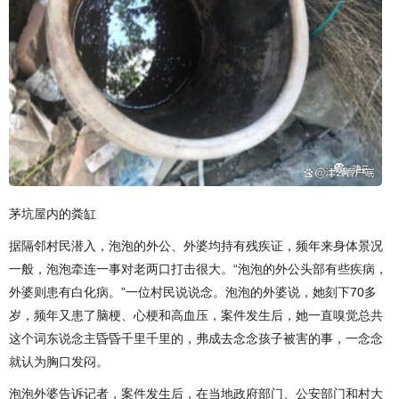
茅坑屋内的粪缸
据隔邻村民潜入，泡泡的外公、外婆均持有残疾证，频年来身体景况
一般，泡泡牵连一事对老两口打击很大。“泡泡的外公头部有些疾病，
外婆则患有白化病。”一位村民说说念。泡泡的外婆说，她刻下70多
岁，频年又患了脑梗、心梗和高血压，案件发生后，她一直嗅觉总共
这个词东说念主昏昏千里千里的，弗成去念念孩子被害的事，一念念
就认为胸口发闷。
泡泡外婆告诉记者，案件发生后，在当地政府部门、公安部门和村大