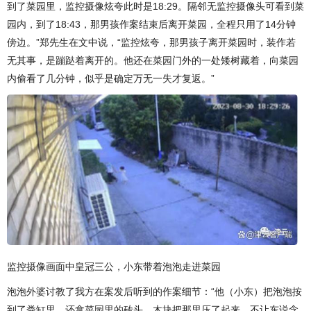
到了菜园里，监控摄像炫夸此时是18:29。隔邻无监控摄像头可看到菜
园内，到了18:43，那男孩作案结束后离开菜园，全程只用了14分钟
傍边。”郑先生在文中说，“监控炫夸，那男孩子离开菜园时，装作若
无其事，是蹦跶着离开的。他还在菜园门外的一处矮树藏着，向菜园
内偷看了几分钟，似乎是确定万无一失才复返。”
监控摄像画面中皇冠三公，小东带着泡泡走进菜园
泡泡外婆讨教了我方在案发后听到的作案细节：“他（小东）把泡泡按
到了粪缸里，还拿菜园里的砖头、木块把那里压了起来，不让东说念