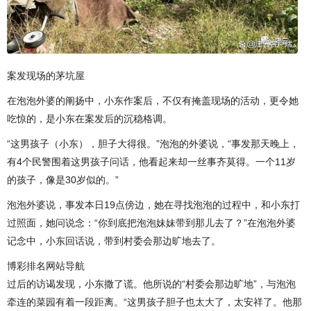
案发现场的茅坑屋
在泡泡外婆的阐扬中，小东作案后，不仅有掩盖现场的活动，更令她
吃惊的，是小东在案发后的沉稳格调。
“这男孩子（小东），胆子大得很。”泡泡的外婆说，“事发那天晚上，
有4个民警围着这男孩子问话，他看起来却一丝事齐莫得。一个11岁
的孩子，像是30岁似的。”
泡泡外婆说，事发本日19点傍边，她在寻找泡泡的过程中，和小东打
过照面，她问说念：“你到底把泡泡妹妹带到那儿去了？”在泡泡外婆
记念中，小东回话说，带到村委会那边旷地去了。
博彩排名网站导航
过后的访谒发现，小东撒了谎。他所说的“村委会那边旷地”，与泡泡
牵连的菜园有着一段距离。“这男孩子胆子也太大了，太安祥了。他那