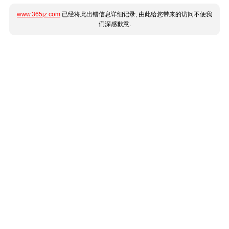
www.365jz.com
已经将此出错信息详细记录, 由此给您带来的访问不便我
们深感歉意.