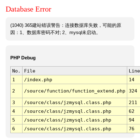
Database Error
(1040) 365建站错误警告：连接数据库失败，可能的原
因：1、数据库密码不对; 2、mysql未启动。
PHP Debug
No.
File
Line
1
/index.php
14
2
/source/function/function_extend.php
324
3
/source/class/jzmysql.class.php
211
4
/source/class/jzmysql.class.php
62
5
/source/class/jzmysql.class.php
94
6
/source/class/jzmysql.class.php
76