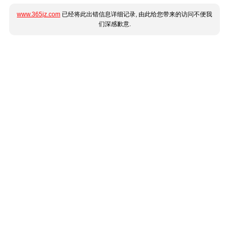
www.365jz.com
已经将此出错信息详细记录, 由此给您带来的访问不便我
们深感歉意.