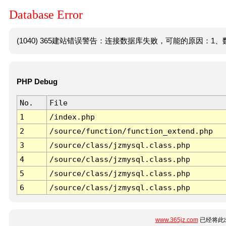
Database Error
(1040) 365建站错误警告：连接数据库失败，可能的原因：1、数
PHP Debug
No.
File
1
/index.php
2
/source/function/function_extend.php
3
/source/class/jzmysql.class.php
4
/source/class/jzmysql.class.php
5
/source/class/jzmysql.class.php
6
/source/class/jzmysql.class.php
www.365jz.com
已经将此