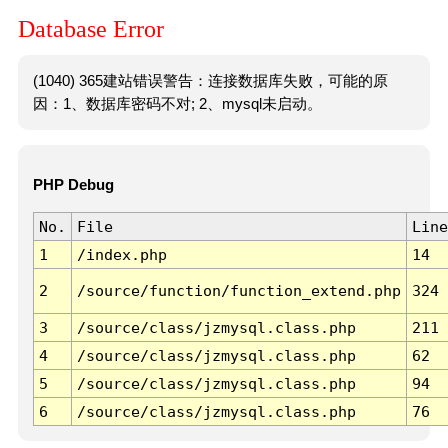
Database Error
(1040) 365建站错误警告：连接数据库失败，可能的原
因：1、数据库密码不对; 2、mysql未启动。
PHP Debug
No.
File
Line
1
/index.php
14
2
/source/function/function_extend.php
324
3
/source/class/jzmysql.class.php
211
4
/source/class/jzmysql.class.php
62
5
/source/class/jzmysql.class.php
94
6
/source/class/jzmysql.class.php
76