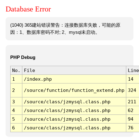
Database Error
(1040) 365建站错误警告：连接数据库失败，可能的原
因：1、数据库密码不对; 2、mysql未启动。
PHP Debug
No.
File
Line
1
/index.php
14
2
/source/function/function_extend.php
324
3
/source/class/jzmysql.class.php
211
4
/source/class/jzmysql.class.php
62
5
/source/class/jzmysql.class.php
94
6
/source/class/jzmysql.class.php
76