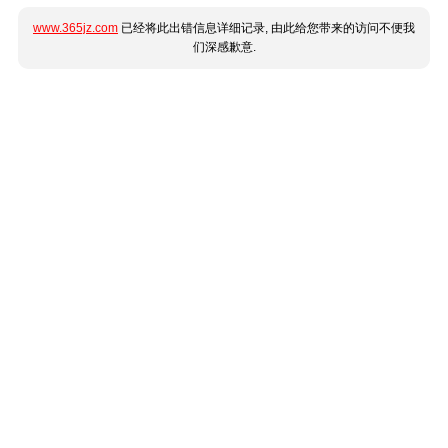
www.365jz.com
已经将此出错信息详细记录, 由此给您带来的访问不便我
们深感歉意.