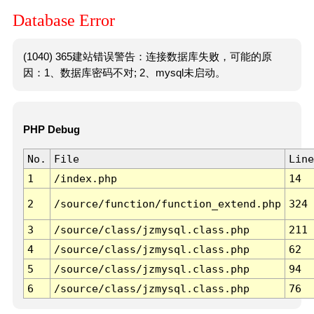
Database Error
(1040) 365建站错误警告：连接数据库失败，可能的原
因：1、数据库密码不对; 2、mysql未启动。
PHP Debug
No.
File
Line
1
/index.php
14
2
/source/function/function_extend.php
324
3
/source/class/jzmysql.class.php
211
4
/source/class/jzmysql.class.php
62
5
/source/class/jzmysql.class.php
94
6
/source/class/jzmysql.class.php
76